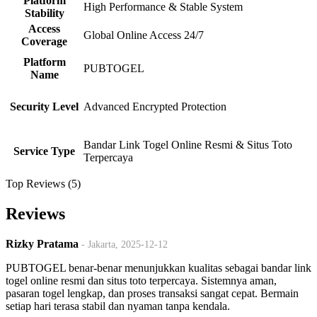
Platform
High Performance & Stable System
Stability
Access
Global Online Access 24/7
Coverage
Platform
PUBTOGEL
Name
Security Level
Advanced Encrypted Protection
Bandar Link Togel Online Resmi & Situs Toto
Service Type
Terpercaya
Top Reviews (5)
Reviews
Rizky Pratama
- Jakarta, 2025-12-12
PUBTOGEL benar-benar menunjukkan kualitas sebagai bandar link
togel online resmi dan situs toto terpercaya. Sistemnya aman,
pasaran togel lengkap, dan proses transaksi sangat cepat. Bermain
setiap hari terasa stabil dan nyaman tanpa kendala.