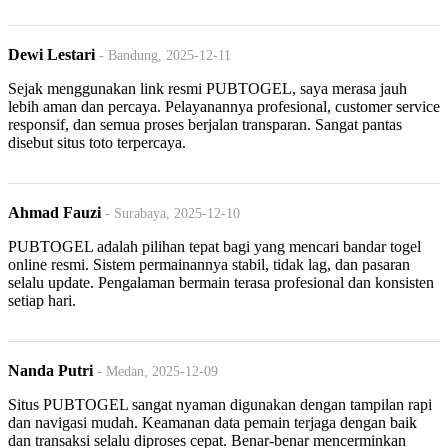
Dewi Lestari
- Bandung, 2025-12-11
Sejak menggunakan link resmi PUBTOGEL, saya merasa jauh
lebih aman dan percaya. Pelayanannya profesional, customer service
responsif, dan semua proses berjalan transparan. Sangat pantas
disebut situs toto terpercaya.
Ahmad Fauzi
- Surabaya, 2025-12-10
PUBTOGEL adalah pilihan tepat bagi yang mencari bandar togel
online resmi. Sistem permainannya stabil, tidak lag, dan pasaran
selalu update. Pengalaman bermain terasa profesional dan konsisten
setiap hari.
Nanda Putri
- Medan, 2025-12-09
Situs PUBTOGEL sangat nyaman digunakan dengan tampilan rapi
dan navigasi mudah. Keamanan data pemain terjaga dengan baik
dan transaksi selalu diproses cepat. Benar-benar mencerminkan