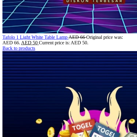
Tafolo 1 Light White Table Lamp
AED
66
Original price was:
AED 66.
AED
50
Current price is: AED 50.
Back to products