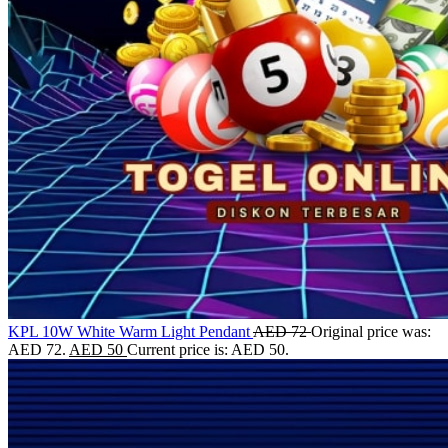
KPL 10W White Warm Light Pendant
AED
72
Original price was:
AED 72.
AED
50
Current price is: AED 50.