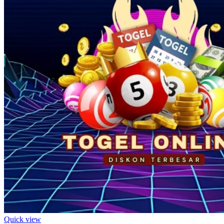
Quick view