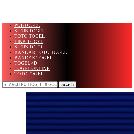
0
Wishlist
0
items
AED
0
PUBTOGEL
SITUS TOGEL
TOTO TOGEL
LINK TOGEL
SITUS TOTO
BANDAR TOTO TOGEL
BANDAR TOGEL
TOGEL 4D
TOGEL ONLINE
TOTOTOGEL
Search