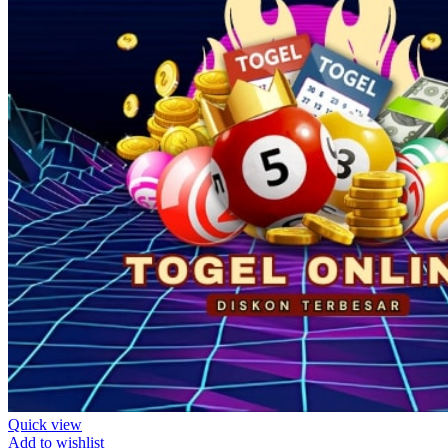
Quick view
Add to wishlist